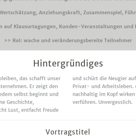
Wertschätzung, Anziehungskraft, Zusammenspiel, Füh
m auf Klausurtagungen, Kunden-Veranstaltungen und 
>> RoI: wache und veränderungsbereite Teilnehmer
Hintergründiges
bleiben, das schafft unser
und schürt die Neugier au
nternehmen. Er zeigt den
Privat- und Arbeitsleben.
jedem selbst beginnt und
nachhaltig im Kopf wirken
ine Geschichte,
verführen. Unvergesslich.
cht Lust, entfacht Freude
Vortragstitel